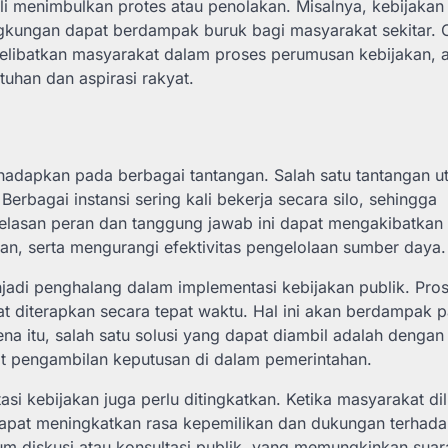
ali menimbulkan protes atau penolakan. Misalnya, kebijakan
gkungan dapat berdampak buruk bagi masyarakat sekitar. 
melibatkan masyarakat dalam proses perumusan kebijakan, 
uhan dan aspirasi rakyat.
dihadapkan pada berbagai tantangan. Salah satu tantangan 
erbagai instansi sering kali bekerja secara silo, sehingga
jelasan peran dan tanggung jawab ini dapat mengakibatkan
an, serta mengurangi efektivitas pengelolaan sumber daya.
menjadi penghalang dalam implementasi kebijakan publik. Pro
t diterapkan secara tepat waktu. Hal ini akan berdampak 
a itu, salah satu solusi yang dapat diambil adalah dengan
t pengambilan keputusan di dalam pemerintahan.
si kebijakan juga perlu ditingkatkan. Ketika masyarakat di
dapat meningkatkan rasa kepemilikan dan dukungan terhad
orum diskusi atau konsultasi publik, yang memungkinkan suar