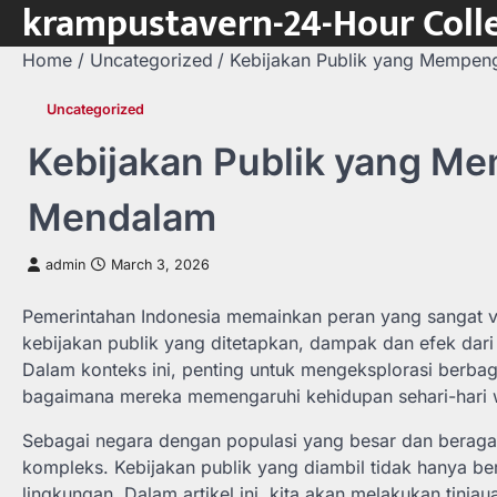
krampustavern-24-Hour Colle
Skip
to
Home
Uncategorized
Kebijakan Publik yang Mempeng
content
Uncategorized
Kebijakan Publik yang Me
Mendalam
admin
March 3, 2026
Pemerintahan Indonesia memainkan peran yang sangat 
kebijakan publik yang ditetapkan, dampak dan efek dari 
Dalam konteks ini, penting untuk mengeksplorasi berbag
bagaimana mereka memengaruhi kehidupan sehari-hari 
Sebagai negara dengan populasi yang besar dan beragam
kompleks. Kebijakan publik yang diambil tidak hanya ber
lingkungan. Dalam artikel ini, kita akan melakukan tin