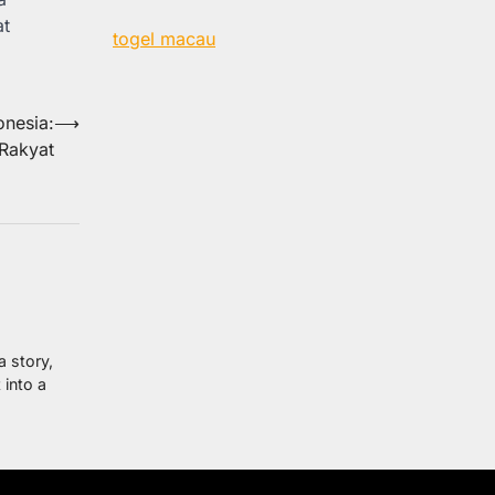
at
togel macau
onesia:
⟶
Rakyat
a story,
 into a