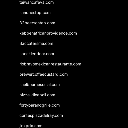
taiwancafeva.com
sundaestop.com
32beersontap.com
kebbehafricanprovidence.com
lilaccatersme.com
speckleddoor.com
riobravomexicanrestaurante.com
brewercoffeecustard.com
shelbournesocial.com
pizza-dinapoli.com
fortybarandgrille.com
contespizzadelray.com
jinxpdx.com