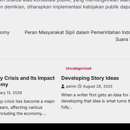
 demikian, diharapkan implementasi kebijakan publik dap
onomy
Peran Masyarakat Sipil dalam Pemerintahan Ind
Suara 
Uncategorized
y Crisis and Its Impact
Developing Story Ideas
omy
admin
August 28, 2025
ary 13, 2026
When a writer first gets an idea for 
developing that idea is what turns it
gy crisis has become a major
fully…
years, affecting various
 including the economy.…