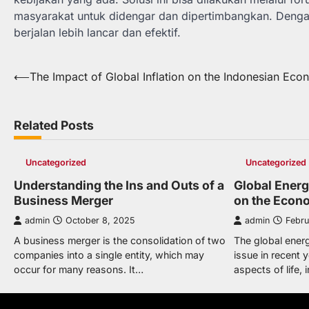
masyarakat untuk didengar dan dipertimbangkan. Dengan
berjalan lebih lancar dan efektif.
Post
⟵
The Impact of Global Inflation on the Indonesian Ec
navigation
Related Posts
Uncategorized
Uncategorized
Understanding the Ins and Outs of a
Global Energ
Business Merger
on the Econ
admin
October 8, 2025
admin
Febru
A business merger is the consolidation of two
The global ener
companies into a single entity, which may
issue in recent 
occur for many reasons. It…
aspects of life,