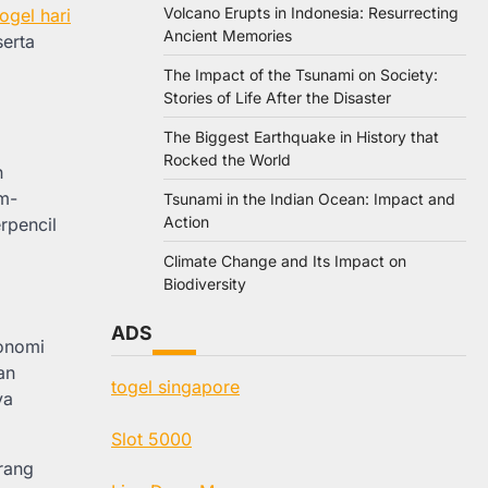
Volcano Erupts in Indonesia: Resurrecting
togel hari
Ancient Memories
serta
The Impact of the Tsunami on Society:
Stories of Life After the Disaster
The Biggest Earthquake in History that
Rocked the World
n
am-
Tsunami in the Indian Ocean: Impact and
Action
rpencil
Climate Change and Its Impact on
Biodiversity
ADS
konomi
an
togel singapore
ya
Slot 5000
rang