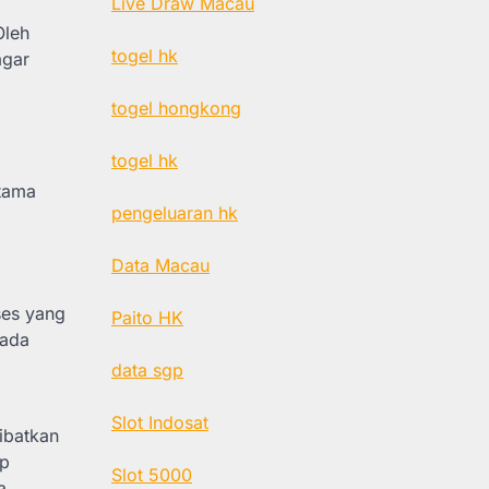
Live Draw Macau
Oleh
togel hk
agar
togel hongkong
togel hk
utama
pengeluaran hk
Data Macau
ses yang
Paito HK
pada
data sgp
Slot Indosat
libatkan
ap
Slot 5000
a